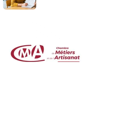
Le portail conçu pour les formations Artisans des Hauts-de-Seine
01 47 29 43 43
contact@formation-cma92.fr
17bis rue des Venêts - 92000 NANTERRE
Liens rapides
Contact
À propos de nous