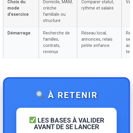
Choix du
Domicile, MAM,
Comparer statut,
Var
mode
crèche
rythme et salaire
d’exercice
familiale ou
structure
Démarrage
Recherche de
Réseau local,
Rev
familles,
annonces, relais
sel
contrats,
petite enfance
acc
revenus
terr
À RETENIR
LES BASES À VALIDER
AVANT DE SE LANCER