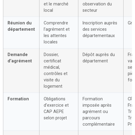
et le marché
observation du
local
secteur
Réunion du
Comprendre
Inscription auprès
Gra
département
l’agrément et
des services
les attentes
départementaux
locales
Demande
Dossier,
Dépôt auprès du
Frai
d’agrément
certificat
département
var
médical,
sel
contrôles et
piè
visite du
fou
logement
Formation
Obligations
Formation
CPF
d’exercice et
imposée après
Fra
CAP AEPE
agrément ou
Trav
selon projet
parcours
Tra
complémentaire
Pro