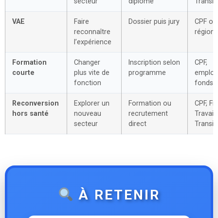
secteur
diplôme
Transit
VAE
Faire
Dossier puis jury
CPF ou
reconnaître
régiona
l’expérience
Formation
Changer
Inscription selon
CPF,
courte
plus vite de
programme
employ
fonction
fonds 
Reconversion
Explorer un
Formation ou
CPF, Fr
hors santé
nouveau
recrutement
Travail,
secteur
direct
Transit
À RETENIR