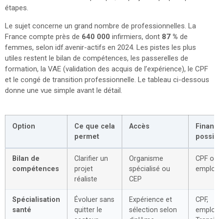
étapes.
Le sujet concerne un grand nombre de professionnelles. La
France compte près de
640 000
infirmiers, dont
87 %
de
femmes, selon idf.avenir-actifs en 2024. Les pistes les plus
utiles restent le bilan de compétences, les passerelles de
formation, la VAE (validation des acquis de l’expérience), le CPF
et le congé de transition professionnelle. Le tableau ci-dessous
donne une vue simple avant le détail.
Option
Ce que cela
Accès
Finan
permet
possib
Bilan de
Clarifier un
Organisme
CPF ou
compétences
projet
spécialisé ou
employ
réaliste
CEP
Spécialisation
Évoluer sans
Expérience et
CPF,
santé
quitter le
sélection selon
employ