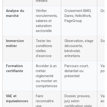
métiers
Analyse du
Vérifier
Croisement BMO,
Grat
marché
recrutements,
Dares, HelloWork,
salaires et
PageGroup
saturation
sectorielle
Immersion
Tester les
Observation, stage
Souv
métier
conditions
découverte,
réelles
bénévolat,
d’exercice
entretiens
Formation
Accéder à un
Parcours court,
Vari
certifiante
métier
distantiel ou
poss
réglementé
présentiel
ou monter en
compétences
VAE et
Faire
Dossier, preuves,
Vari
équivalences
reconnaître
jury selon
acc
une
certification visée