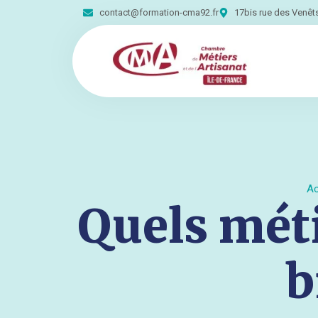
contact@formation-cma92.fr
17bis rue des Venê
Ac
Quels mét
b