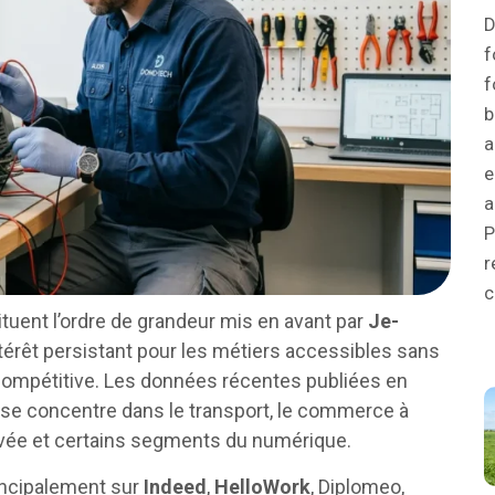
D
f
f
b
a
e
a
P
r
c
tuent l’ordre de grandeur mis en avant par
Je-
intérêt persistant pour les métiers accessibles sans
 compétitive. Les données récentes publiées en
se concentre dans le transport, le commerce à
ivée et certains segments du numérique.
incipalement sur
Indeed
,
HelloWork
, Diplomeo,