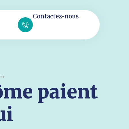
Contactez-nous
hui
ôme paient
ui