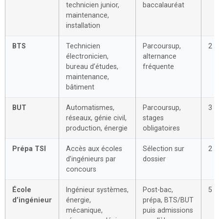
technicien junior,
baccalauréat
maintenance,
installation
BTS
Technicien
Parcoursup,
2 a
électronicien,
alternance
bureau d’études,
fréquente
maintenance,
bâtiment
BUT
Automatismes,
Parcoursup,
3 a
réseaux, génie civil,
stages
production, énergie
obligatoires
Prépa TSI
Accès aux écoles
Sélection sur
2 a
d’ingénieurs par
dossier
concours
École
Ingénieur systèmes,
Post-bac,
5 a
d’ingénieur
énergie,
prépa, BTS/BUT
mécanique,
puis admissions