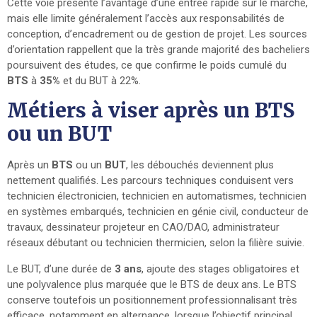
Cette voie présente l’avantage d’une entrée rapide sur le marché,
mais elle limite généralement l’accès aux responsabilités de
conception, d’encadrement ou de gestion de projet. Les sources
d’orientation rappellent que la très grande majorité des bacheliers
poursuivent des études, ce que confirme le poids cumulé du
BTS
à
35%
et du BUT à 22%.
Métiers à viser après un BTS
ou un BUT
Après un
BTS
ou un
BUT
, les débouchés deviennent plus
nettement qualifiés. Les parcours techniques conduisent vers
technicien électronicien, technicien en automatismes, technicien
en systèmes embarqués, technicien en génie civil, conducteur de
travaux, dessinateur projeteur en CAO/DAO, administrateur
réseaux débutant ou technicien thermicien, selon la filière suivie.
Le BUT, d’une durée de
3 ans
, ajoute des stages obligatoires et
une polyvalence plus marquée que le BTS de deux ans. Le BTS
conserve toutefois un positionnement professionnalisant très
efficace, notamment en alternance, lorsque l’objectif principal