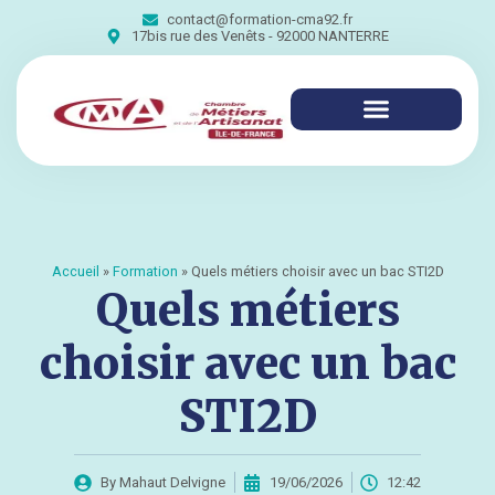
contact@formation-cma92.fr
17bis rue des Venêts - 92000 NANTERRE
Accueil
»
Formation
»
Quels métiers choisir avec un bac STI2D
Quels métiers
choisir avec un bac
STI2D
By
Mahaut Delvigne
19/06/2026
12:42