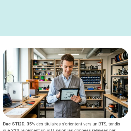
Bac STI2D
,
35%
des titulaires s’orientent vers un BTS, tandis
que
22%
rejoignent un BUT selon les données relayées par