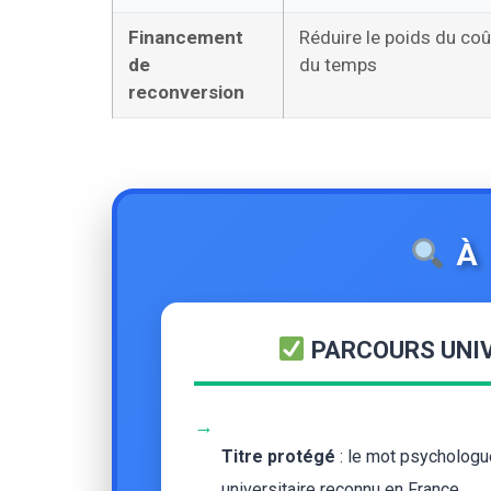
Financement
Réduire le poids du coû
de
du temps
reconversion
À 
PARCOURS UNIV
→
Titre protégé
: le mot psychologu
universitaire reconnu en France