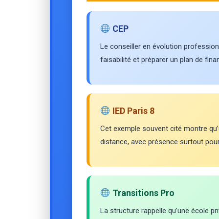
CEP
Le conseiller en évolution professionnel
faisabilité et préparer un plan de fin
IED Paris 8
Cet exemple souvent cité montre qu’u
distance, avec présence surtout pour
Transitions Pro
La structure rappelle qu’une école p