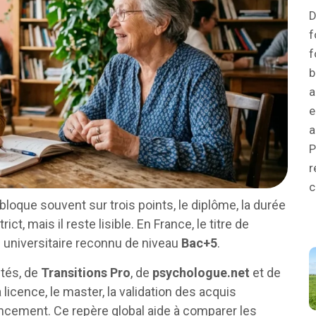
D
f
f
b
a
e
a
P
r
c
bloque souvent sur trois points, le diplôme, la durée
ct, mais il reste lisible. En France, le titre de
e universitaire reconnu de niveau
Bac+5
.
ités, de
Transitions Pro
, de
psychologue.net
et de
 licence, le master, la validation des acquis
ancement. Ce repère global aide à comparer les