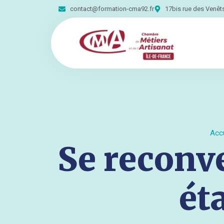
contact@formation-cma92.fr
17bis rue des Venê
Accu
Se reconve
ét